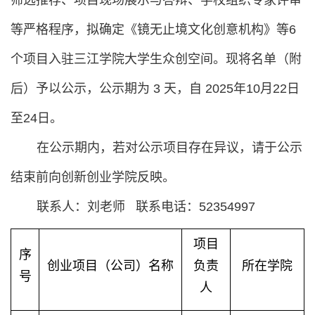
筛选推荐、项目现场展示与答辩、学校组织专家评审
等严格程序，拟确定《镜无止境文化创意机构》等
6
个项目入驻三江学院大学生众创空间。现将名单（附
后）予以公示，公示期为
3
天，自
2025
年
10
月
22
日
至
24
日。
在公示期内，若对公示项目存在异议，请于公示
结束前向创新创业
学院
反映。
联系人：
刘老师
联系电话：
52354997
项目
序
创业项目（公司）名称
负责
所在学院
号
人