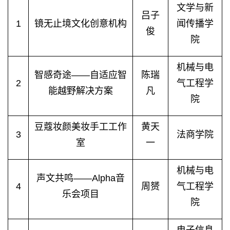
文学与新
吕子
1
镜无止境文化创意机构
闻传播学
俊
院
机械与电
智感奇途——自适应智
陈瑞
2
气工程学
能越野解决方案
凡
院
豆蔻妆颜美妆手工工作
黄天
3
法商学院
室
一
机械与电
声文共鸣——
Alpha
音
4
周赟
气工程学
乐会项目
院
电子信息