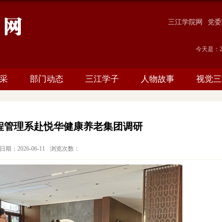
三江学院网
党委
今天是：
采
部门动态
三江学子
人物故事
视觉三
程管理系赴悦华健康养老集团调研
期：2026-06-11
浏览次数：