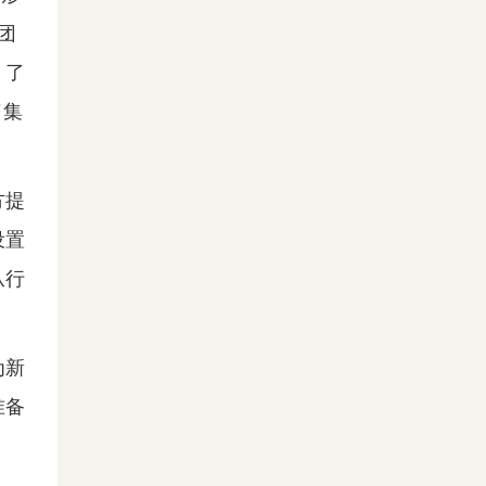
团
，了
了集
方提
设置
从行
为新
准备